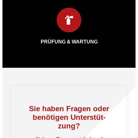
PRÜFUNG & WARTUNG
Sie haben Fra­gen oder
be­nö­ti­gen Un­ter­stüt­
zung?